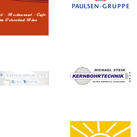
Centralhotel Binz
Paulsen & Eckhardt GmbH
esenlegermeister Sven
Kernbohrtechnik Michael Stein
Böhme