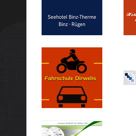
Dorint Seehotel BINZ-
THERME
Fahrschule Andreas Dirwelis
Fli