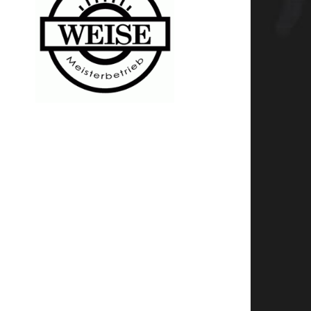
Thomas Weise Sanitär -
Heizung