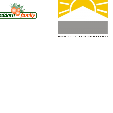
anddornfamily OHG
Rujana Immobilien